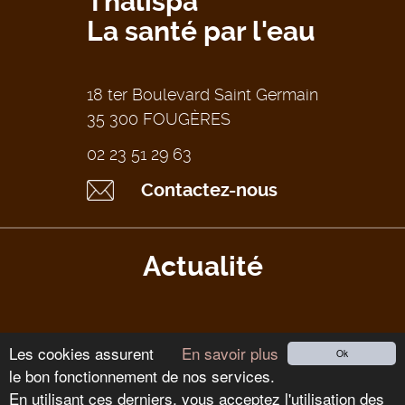
Thalispa
La santé par l'eau
18 ter Boulevard Saint Germain
35 300 FOUGÈRES
02 23 51 29 63
Contactez-nous
Actualité
Les cookies assurent
En savoir plus
Ok
le bon fonctionnement de nos services.
Tous droits réservés Thalispa 2026
-
Mentions légales
-
CGV
-
En utilisant ces derniers, vous acceptez l'utilisation des
Réalisation blue2i