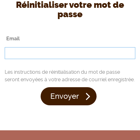
s
Réinitialiser votre mot de
p
passe
r
i
n
Email
c
i
p
Les instructions de réinitialisation du mot de passe
a
seront envoyées à votre adresse de courriel enregistrée.
u
x
Envoyer