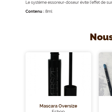
Le système essoreur-doseur évite l'effet de sur
e
Contenu :
8ml
Nous
Mascara Oversize
Eshop