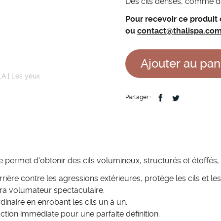
Des cils denses, comme d
m
Pour recevoir ce produit 
e
ou
contact@thalispa.co
n
Ajouter au pan
u
LA
|
Les yeux
Partager :
e permet d'obtenir des cils volumineux, structurés et étoffés
ière contre les agressions extérieures, protège les cils et les
tra volumateur spectaculaire.
inaire en enrobant les cils un à un.
ction immédiate pour une parfaite définition.