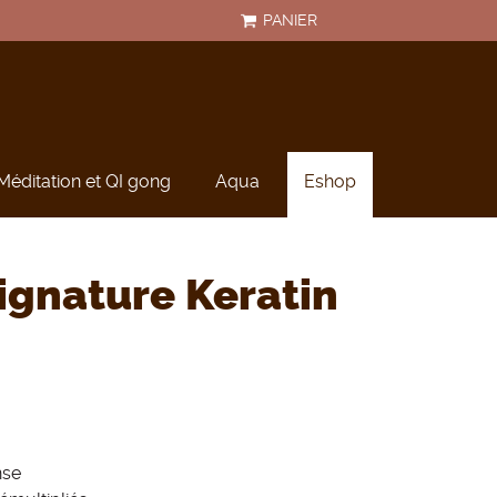
PANIER
Méditation et QI gong
Aqua
Eshop
ignature Keratin
nse