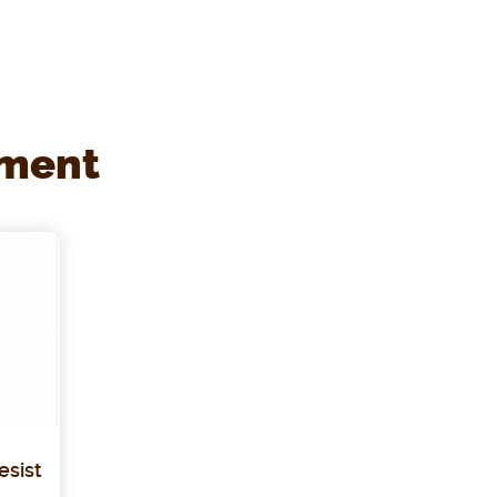
ement
esist