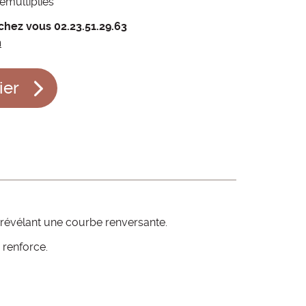
émultipliés
chez vous 02.23.51.29.63
m
ier
, révélant une courbe renversante.
 renforce.