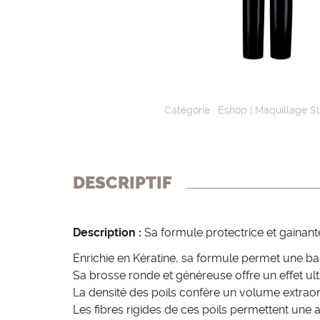
e
o
c
n
o
p
n
r
Catégorie :
Eshop
|
Maquillage S
d
i
a
n
DESCRIPTIF
i
c
r
i
Description :
Sa formule protectrice et gainant
e
p
Enrichie en Kératine, sa formule permet une barr
Sa brosse ronde et généreuse offre un effet ul
a
La densité des poils confère un volume extraord
l
Les fibres rigides de ces poils permettent une a