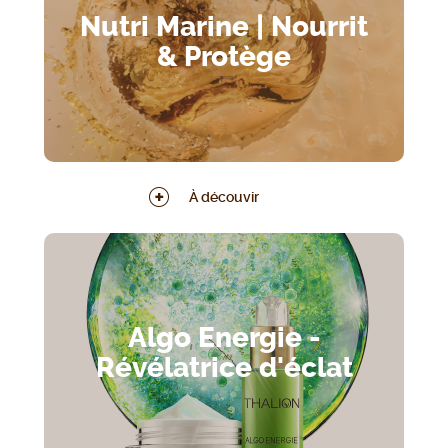
Nutri Marine | Nourrit
& Protège
À découvir
Algo Energie -
Révélatrice d'éclat