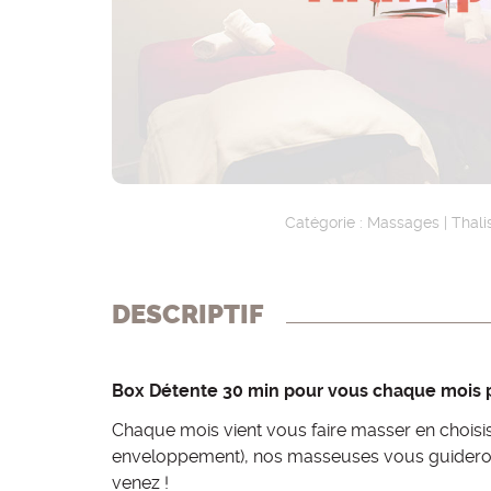
e
o
c
n
o
p
n
r
d
i
Catégorie :
Massages
|
Thal
a
n
i
c
DESCRIPTIF
r
i
e
p
Box Détente 30 min pour vous chaque mois 
a
Chaque mois vient vous faire masser en choisis
enveloppement), nos masseuses vous guideront 
l
venez !