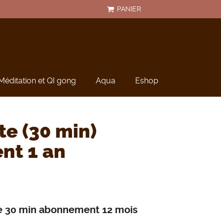
PANIER
Méditation et QI gong
Aqua
Eshop
te (30 min)
nt 1 an
e 30 min abonnement 12 mois