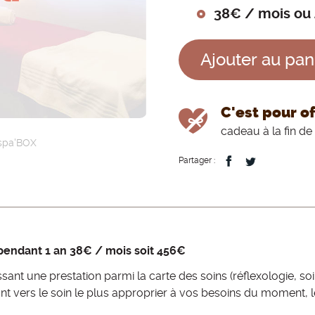
m
38€ / mois ou
e
Ajouter au pan
n
u
C'est pour off
cadeau à la fin 
ispa'BOX
Partager :
pendant 1 an 38€ / mois soit 456€
sant une prestation parmi la carte des soins (réflexologie, 
vers le soin le plus approprier à vos besoins du moment, le