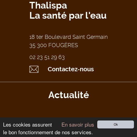
Thalispa
La santé par l'eau
18 ter Boulevard Saint Germain
35 300 FOUGÈRES
02 23 51 29 63
Contactez-nous
Actualité
Les cookies assurent
En savoir plus
Ok
le bon fonctionnement de nos services.
Tous droits réservés Thalispa 2026
-
Mentions légales
-
CGV
-