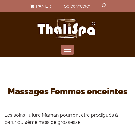
U
Aller
Rechercher un produit
PANIER
Se connecter
au
s
contenu
e
principal
r
a
c
Toggle
c
navigation
o
u
n
Massages Femmes enceintes
t
m
e
Les soins Future Maman pourront être prodigués à
n
partir du 4ème mois de grossesse.
u