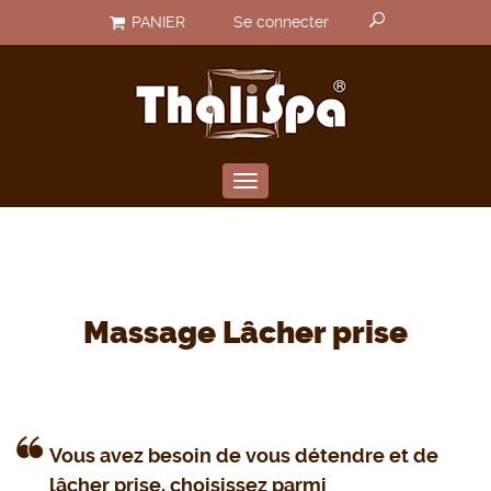
U
Aller
Rechercher un produit
PANIER
Se connecter
au
s
contenu
e
principal
r
a
c
Toggle
c
navigation
o
u
n
Massage Lâcher prise
t
m
e
n
Vous avez besoin de vous détendre et de
u
lâcher prise, choisissez parmi