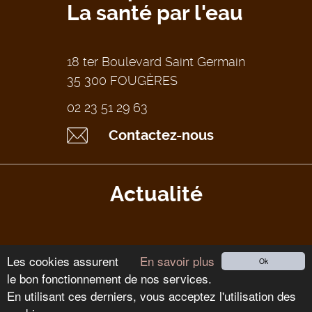
La santé par l'eau
18 ter Boulevard Saint Germain
35 300 FOUGÈRES
02 23 51 29 63
Contactez-nous
Actualité
Les cookies assurent
En savoir plus
Ok
le bon fonctionnement de nos services.
Tous droits réservés Thalispa 2026
-
Mentions légales
-
CGV
-
En utilisant ces derniers, vous acceptez l'utilisation des
Réalisation blue2i