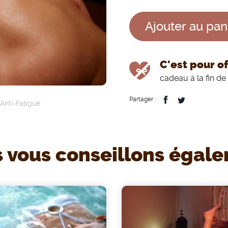
m
Ajouter au pan
e
n
C'est pour off
u
cadeau à la fin 
Partager :
Anti-Fatigue
 vous conseillons égal