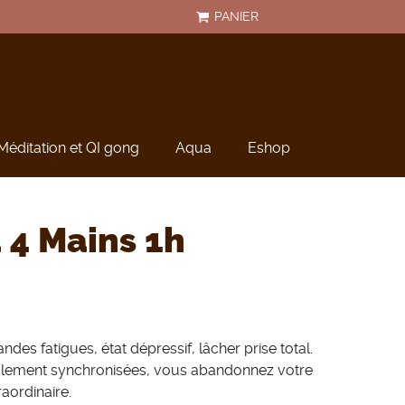
PANIER
Méditation et QI gong
Aqua
Eshop
 4 Mains 1h
s fatigues, état dépressif, lâcher prise total.
alement synchronisées, vous abandonnez votre
aordinaire.