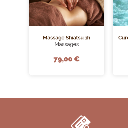
e
Massage Shiatsu 1h
Cur
Massages
79,00 €