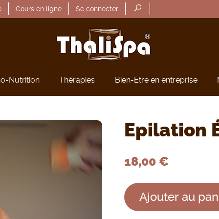
U
Rechercher un produit
é
Cours en ligne
Se connecter
s
e
r
o-Nutrition
Thérapies
Bien-Etre en entreprise
a
c
c
Epilation 
o
18,00 €
u
n
Ajouter au pan
t