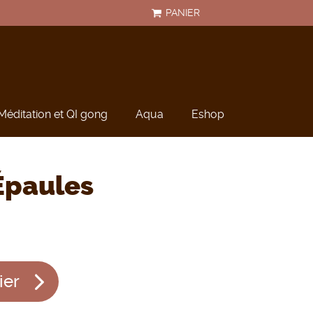
PANIER
Méditation et QI gong
Aqua
Eshop
Épaules
ier