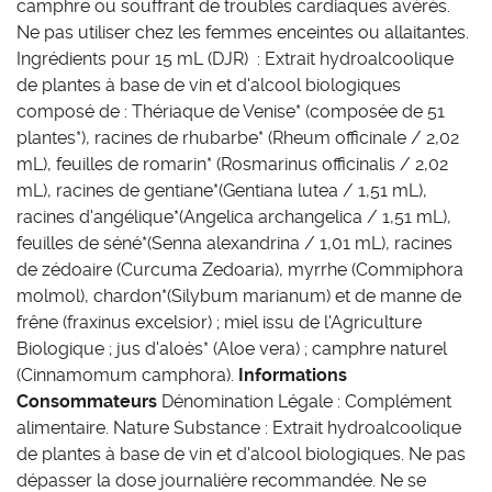
camphre ou souffrant de troubles cardiaques avérés.
Ne pas utiliser chez les femmes enceintes ou allaitantes.
Ingrédients pour 15 mL (DJR) : Extrait hydroalcoolique
de plantes à base de vin et d'alcool biologiques
composé de : Thériaque de Venise* (composée de 51
plantes*), racines de rhubarbe* (Rheum officinale / 2,02
mL), feuilles de romarin* (Rosmarinus officinalis / 2,02
mL), racines de gentiane*(Gentiana lutea / 1,51 mL),
racines d'angélique*(Angelica archangelica / 1,51 mL),
feuilles de séné*(Senna alexandrina / 1,01 mL), racines
de zédoaire (Curcuma Zedoaria), myrrhe (Commiphora
molmol), chardon*(Silybum marianum) et de manne de
frêne (fraxinus excelsior) ; miel issu de l'Agriculture
Biologique ; jus d'aloès* (Aloe vera) ; camphre naturel
(Cinnamomum camphora).
Informations
Consommateurs
Dénomination Légale : Complément
alimentaire. Nature Substance : Extrait hydroalcoolique
de plantes à base de vin et d'alcool biologiques. Ne pas
dépasser la dose journalière recommandée. Ne se