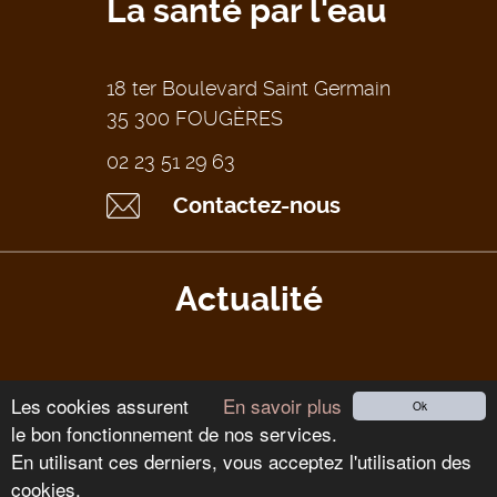
La santé par l'eau
18 ter Boulevard Saint Germain
35 300 FOUGÈRES
02 23 51 29 63
Contactez-nous
Actualité
Les cookies assurent
En savoir plus
Ok
le bon fonctionnement de nos services.
Tous droits réservés Thalispa 2026
-
Mentions légales
-
CGV
-
En utilisant ces derniers, vous acceptez l'utilisation des
Réalisation blue2i
cookies.