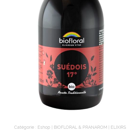
Catégorie :
Eshop
|
BIOFLORAL & PRANAROM
|
ELIXIRS