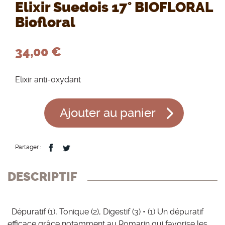
Elixir Suedois 17° BIOFLORAL
Biofloral
34,00 €
Elixir anti-oxydant
Ajouter au panier
Partager :
DESCRIPTIF
Dépuratif (1), Tonique (2), Digestif (3) • (1) Un dépuratif
efficace grâce notamment au Romarin qui favorise les