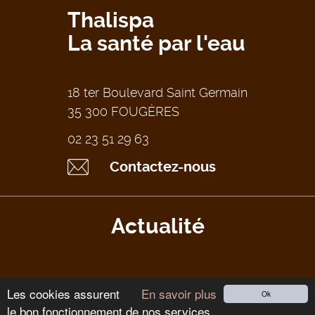
Thalispa
La santé par l'eau
18 ter Boulevard Saint Germain
35 300 FOUGÈRES
02 23 51 29 63
Contactez-nous
Actualité
Les cookies assurent
En savoir plus
Ok
le bon fonctionnement de nos services.