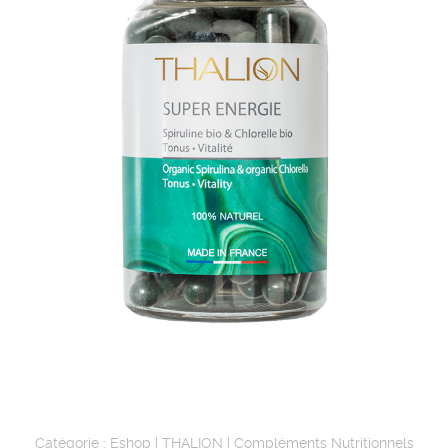
Catégorie :
Eshop
|
THALION
|
Compléments Nutritionnels